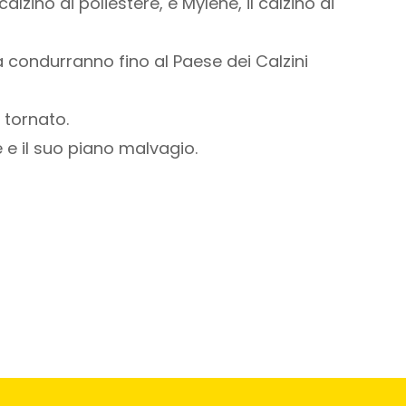
 calzino di poliestere, e Mylène, il calzino di
i la condurranno fino al Paese dei Calzini
 tornato.
 e il suo piano malvagio.