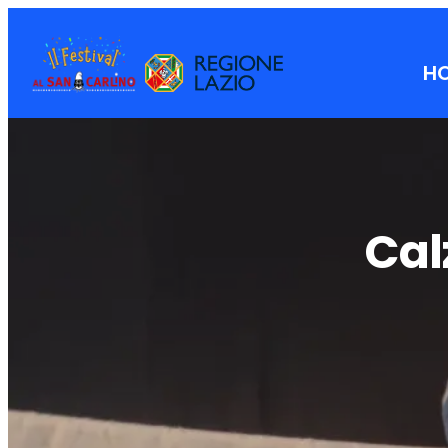
H
Cal