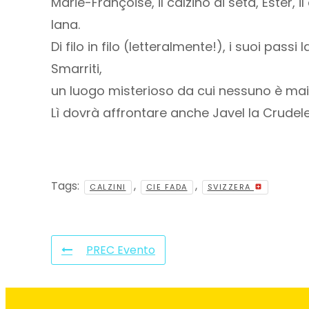
Marie-Françoise, il calzino di seta, Ester, il
lana.
Di filo in filo (letteralmente!), i suoi pass
Smarriti,
un luogo misterioso da cui nessuno è mai
Lì dovrà affrontare anche Javel la Crudele
Tags:
,
,
CALZINI
CIE FADA
SVIZZERA
PREC Evento